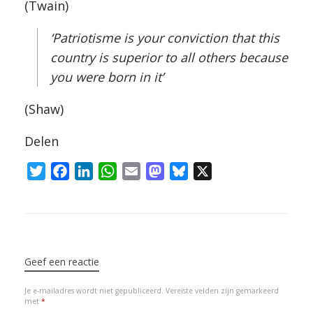
(Twain)
‘Patriotisme is your conviction that this
country is superior to all others because
you were born in it’
(Shaw)
Delen
T
F
L
W
E
M
B
X
w
a
i
h
m
a
l
i
c
n
a
a
s
u
t
e
k
t
i
t
e
Bericht navigatie
t
b
e
s
l
o
s
e
o
d
A
d
k
Geef een reactie
r
o
I
p
o
y
Je e-mailadres wordt niet gepubliceerd.
Vereiste velden zijn gemarkeerd
k
n
p
n
met
*