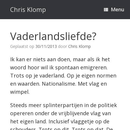
Ga
naar
Chris Klomp
Menu
de
inhoud
Vaderlandsliefde?
Geplaatst op
30/11/2013
door
Chris Klomp
Ik kan er niets aan doen, maar als ik het
woord hoor wil ik spontaan emigreren.
Trots op je vaderland. Op je eigen normen
en waarden. Nationalisme. Met vlag en
wimpel.
Steeds meer splinterpartijen in de politiek
opereren onder de vrijblijvende vlag van
het eigen land. Inclusief vlaggetje op de
schouders. Trots op dit. Trots op dat. De