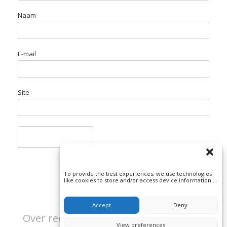
Naam
E-mail
Site
To provide the best experiences, we use technologies
like cookies to store and/or access device information.
Consenting to these technologies will allow us to
process data such as browsing behavior or unique IDs
on this site. Not consenting or withdrawing consent, may
Accept
Deny
adversely affect certain features and functions.
Over rechtspraak en misdaad | Beeld:
View preferences