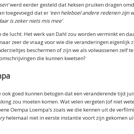
sen’
werd eerder gesteld dat heksen pruiken dragen omdat
aan toegevoegd dat er
‘een heleboel andere redenen zijn
aar is zeker niets mis mee’
.
van de lucht. Het werk van Dahl zou worden verminkt en daa
maar zeer de vraag voor wie die veranderingen eigenlijk z
erzieltjes beschermen of zijn we als volwassenen zelf t
 omschrijvingen die kunnen kwetsen?
mpa
je ook goed kunnen betogen dat een veranderende tijd juis
kking zou moeten komen. Wat velen vergeten (of niet wete
roene Oempa Loempa’s zoals we die kennen uit de verfilm
ry
helemaal niet in eerste instantie voort zijn gekomen ui