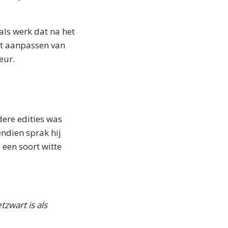
 als werk dat na het
et aanpassen van
eur.
dere edities was
endien sprak hij
 een soort witte
tzwart is als