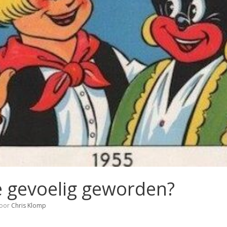
te gevoelig geworden?
oor
Chris Klomp