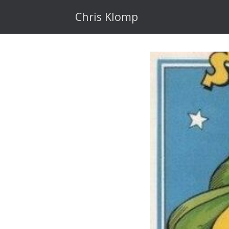
Ga
naar
Chris Klomp
de
inhoud