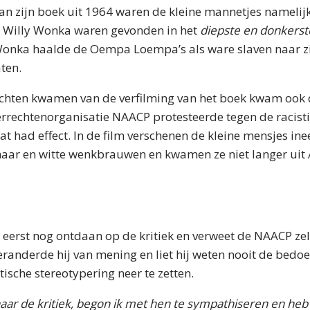
 van zijn boek uit 1964 waren de kleine mannetjes nameli
 Willy Wonka waren gevonden in het
diepste en donkerst
Wonka haalde de Oempa Loempa’s als ware slaven naar zij
ten.
ichten kwamen van de verfilming van het boek kwam ook d
rechtenorganisatie NAACP protesteerde tegen de racist
at had effect. In de film verschenen de kleine mensjes ine
aar en witte wenkbrauwen en kwamen ze niet langer uit A
 eerst nog ontdaan op de kritiek en verweet de NAACP ze
eranderde hij van mening en liet hij weten nooit de bedo
ische stereotypering neer te zetten.
 naar de kritiek, begon ik met hen te sympathiseren en heb