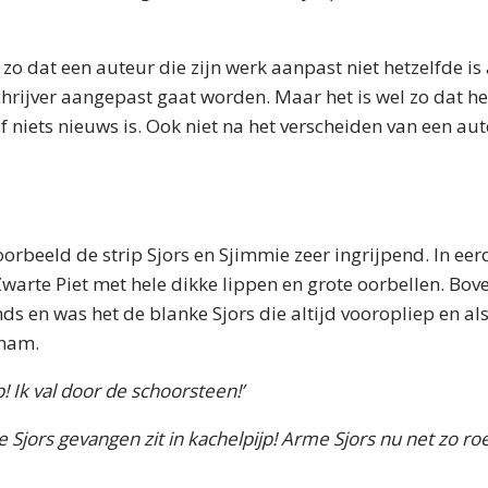
 zo dat een auteur die zijn werk aanpast niet hetzelfde is
chrijver aangepast gaat worden. Maar het is wel zo dat h
f niets nieuws is. Ook niet na het verscheiden van een aut
orbeeld de strip Sjors en Sjimmie zeer ingrijpend. In eer
warte Piet met hele dikke lippen en grote oorbellen. Bov
s en was het de blanke Sjors die altijd vooropliep en als
 nam.
! Ik val door de schoorsteen!’
 Sjors gevangen zit in kachelpijp! Arme Sjors nu net zo roe