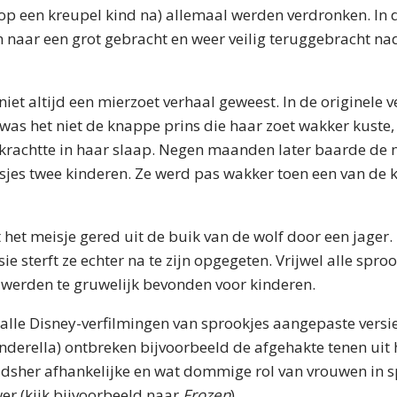
 (op een kreupel kind na) allemaal werden verdronken. In 
naar een grot gebracht en weer veilig teruggebracht nada
iet altijd een mierzoet verhaal geweest. In de originele v
was het niet de knappe prins die haar zoet wakker kust
rkrachtte in haar slaap. Negen maanden later baarde de
jes twee kinderen. Ze werd pas wakker toen een van de 
het meisje gered uit de buik van de wolf door een jager. 
ie sterft ze echter na te zijn opgegeten. Vrijwel alle spro
erden te gruwelijk bevonden voor kinderen.
el alle Disney-verfilmingen van sprookjes aangepaste versie
nderella) ontbreken bijvoorbeeld de afgehakte tenen uit h
udsher afhankelijke en wat dommige rol van vrouwen in s
er (kijk bijvoorbeeld naar
Frozen
).