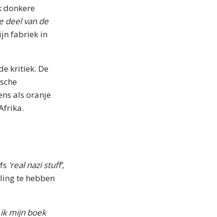
jk donkere
e deel van de
n fabriek in
e kritiek. De
ische
ens als oranje
frika.
lfs
‘real nazi stuff’
,
eling te hebben
 ik mijn boek