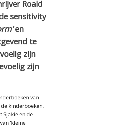
rijver Roald
e sensitivity
orm’
en
tgevend te
oelig zijn
voelig zijn
kinderboeken van
t de kinderboeken.
 Sjakie en de
van ‘kleine