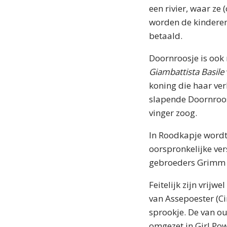
een rivier, waar ze
worden de kinderen 
betaald.
Doornroosje is ook n
Giambattista Basile
koning die haar ve
slapende Doornroos
vinger zoog.
In Roodkapje wordt 
oorspronkelijke vers
gebroeders Grimm w
Feitelijk zijn vrijw
van Assepoester (Ci
sprookje. De van o
omgezet in Girl Pow