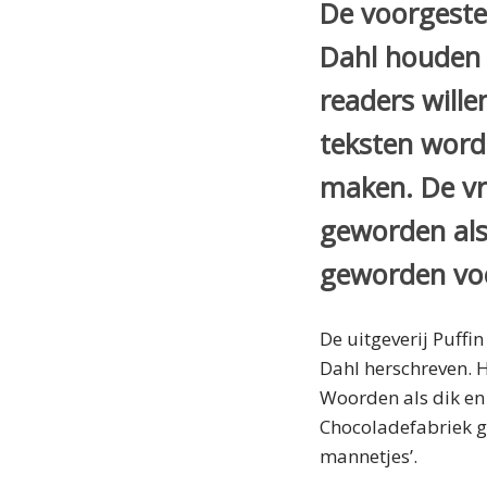
De voorgeste
Dahl houden 
readers will
teksten wor
maken. De vra
geworden als 
geworden voo
De uitgeverij Puff
Dahl herschreven. H
Woorden als dik en
Chocoladefabriek ga
mannetjes’.