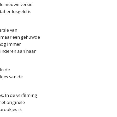
de nieuwe versie
t er losgeld is
ersie van
e, maar een gehuwde
 nog immer
kinderen aan haar
In de
okjes van de
s. In de verfilming
et originele
prookjes is