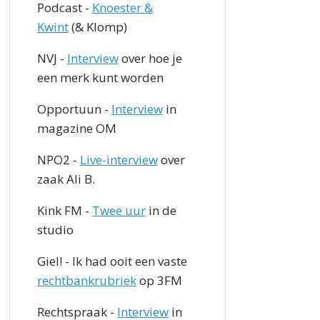
Podcast -
Knoester &
Kwint
(& Klomp)
NVJ -
Interview
over hoe je
een merk kunt worden
Opportuun -
Interview
in
magazine OM
NPO2 -
Live-interview
over
zaak Ali B.
Kink FM -
Twee uur
in de
studio
Giel! - Ik had ooit een vaste
rechtbankrubriek
op 3FM
Rechtspraak -
Interview
in