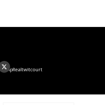
klomp
Realtwitcourt