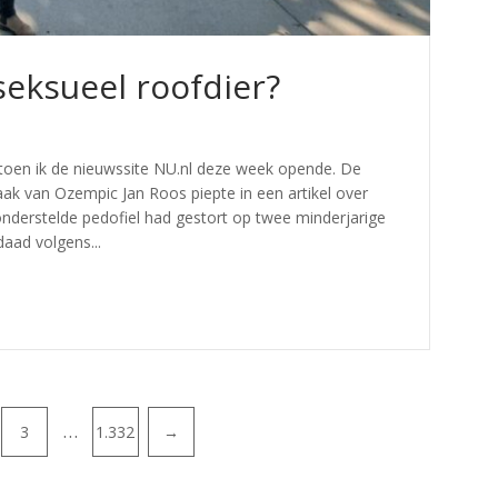
seksueel roofdier?
toen ik de nieuwssite NU.nl deze week opende. De
k van Ozempic Jan Roos piepte in een artikel over
ronderstelde pedofiel had gestort op twee minderjarige
aad volgens...
…
3
1.332
→