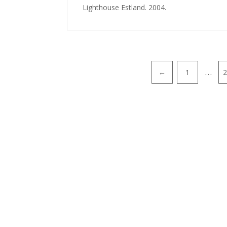
Lighthouse Estland. 2004.
…
←
1
2
Paginering