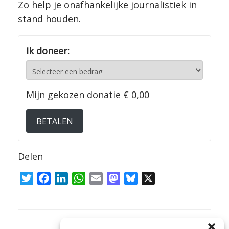
Zo help je onafhankelijke journalistiek in
stand houden.
Ik doneer:
Mijn gekozen donatie
€ 0,00
BETALEN
Delen
T
F
L
W
E
M
B
X
w
a
i
h
m
a
l
i
c
n
a
a
s
u
t
e
k
t
i
t
e
Bericht navigatie