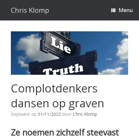
Ga
naar
Chris Klomp
Menu
de
inhoud
Complotdenkers
dansen op graven
Geplaatst op
01/11/2023
door
Chris Klomp
Ze noemen zichzelf steevast