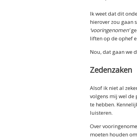
Ik weet dat dit ond
hierover zou gaan 
‘vooringenomen’
ge
liften op de ophef 
Nou, dat gaan we d
Zedenzaken
Alsof ik niet al zek
volgens mij wel de
te hebben. Kennelij
luisteren.
Over vooringenomen 
moeten houden omda