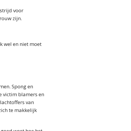
trijd voor
rouw zijn.
k wel en niet moet
emen. Spong en
e victim blamers en
lachtoffers van
ich te makkelijk
l goed weet hoe het