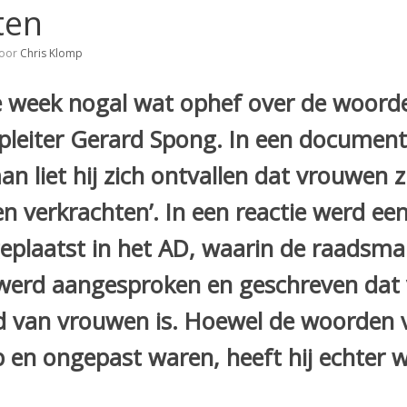
ten
oor
Chris Klomp
e week nogal wat ophef over de woord
fpleiter Gerard Spong. In een document
 liet hij zich ontvallen dat vrouwen zi
en verkrachten’. In een reactie werd ee
geplaatst in het AD, waarin de raadsm
 werd aangesproken en geschreven dat 
ld van vrouwen is. Hoewel de woorden
 en ongepast waren, heeft hij echter w