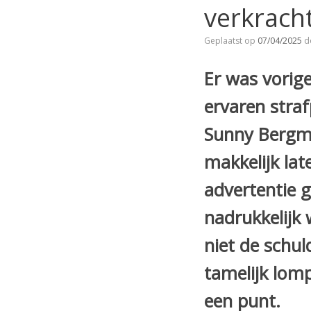
verkrach
Geplaatst op
07/04/2025
d
Er was vorig
ervaren stra
Sunny Bergman
makkelijk lat
advertentie 
nadrukkelijk
niet de schu
tamelijk lomp
een punt.