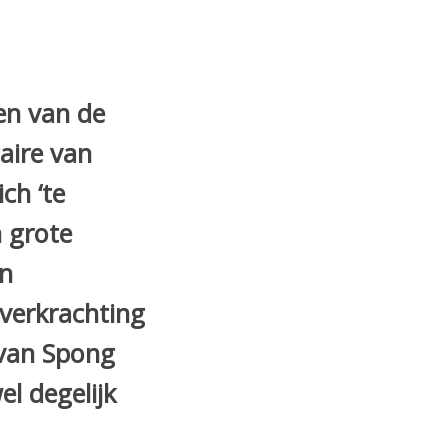
en van de
aire van
ch ‘te
n grote
an
verkrachting
 van Spong
el degelijk