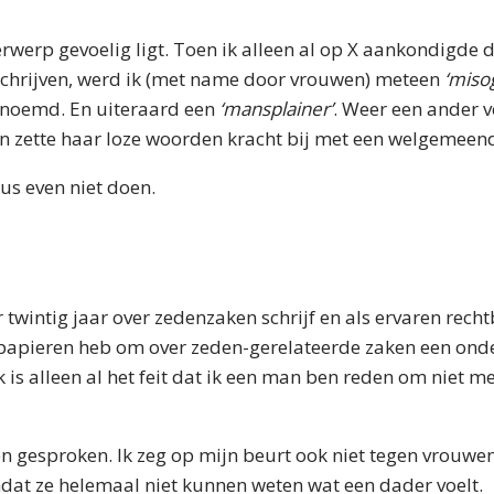
erwerp gevoelig ligt. Toen ik alleen al op X aankondigde d
schrijven, werd ik (met name door vrouwen) meteen
‘miso
noemd. En uiteraard een
‘mansplainer’
. Weer een ander 
en zette haar loze woorden kracht bij met een welgemeend
us even niet doen.
er twintig jaar over zedenzaken schrijf en als ervaren rec
 papieren heb om over zeden-gerelateerde zaken een o
k is alleen al het feit dat ik een man ben reden om niet m
gesproken. Ik zeg op mijn beurt ook niet tegen vrouwen d
t ze helemaal niet kunnen weten wat een dader voelt.