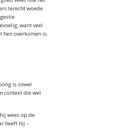
fers terecht woede
gestie
evoelig, want veel
t hen overkomen is.
pong is zowel
n context die wel
hij wees op de
 heeft hij –