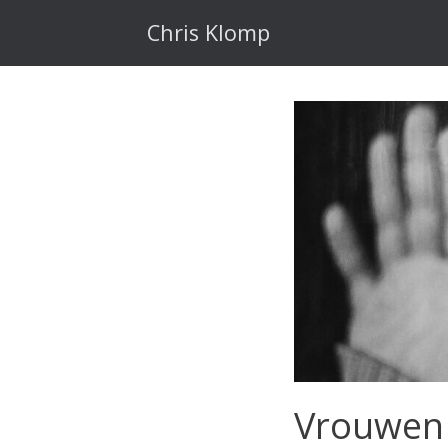
Ga
naar
Chris Klomp
de
inhoud
Vrouwen 