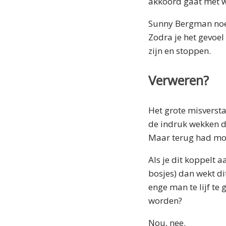
akkoord gaat met w
Sunny Bergman noemt
Zodra je het gevoel 
zijn en stoppen.
Verweren?
Het grote misversta
de indruk wekken d
Maar terug had moe
Als je dit koppelt 
bosjes) dan wekt d
enge man te lijf te
worden?
Nou, nee.