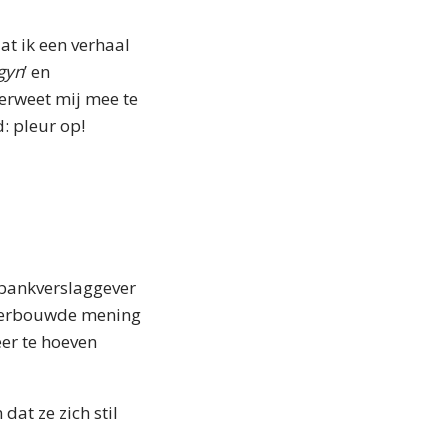
at ik een verhaal
gyn
’ en
verweet mij mee te
: pleur op!
htbankverslaggever
nderbouwde mening
eer te hoeven
at ze zich stil