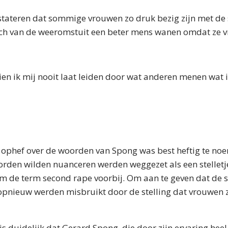
tateren dat sommige vrouwen zo druk bezig zijn met de s
zich van de weeromstuit een beter mens wanen omdat ze v
n ik mij nooit laat leiden door wat anderen menen wat i
 ophef over de woorden van Spong was best heftig te no
orden wilden nuanceren werden weggezet als een stelletj
 de term second rape voorbij. Om aan te geven dat de s
opnieuw werden misbruikt door de stelling dat vrouwen z
is duidelijk dat Gerard Spong, die door zijn ervaring hee