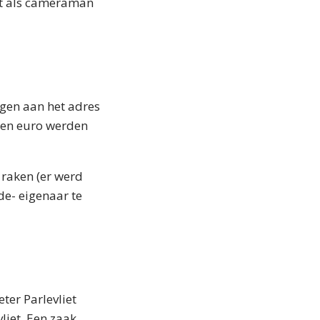
iet als cameraman
ngen aan het adres
oen euro werden
 raken (er werd
de- eigenaar te
ter Parlevliet
liet. Een zaak