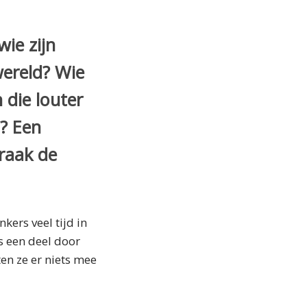
ie zijn
wereld? Wie
 die louter
l? Een
raak de
kers veel tijd in
s een deel door
ten ze er niets mee