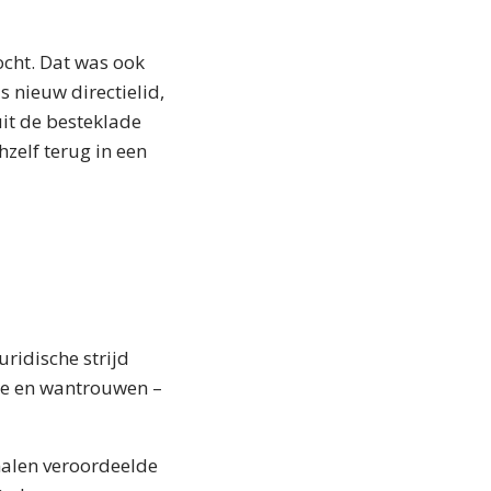
ocht. Dat was ook
s nieuw directielid,
uit de besteklade
hzelf terug in een
uridische strijd
ne en wantrouwen –
malen veroordeelde