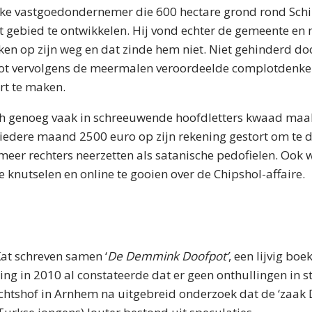
ijke vastgoedondernemer die 600 hectare grond rond Schi
t gebied te ontwikkelen. Hij vond echter de gemeente en
aken op zijn weg en dat zinde hem niet. Niet gehinderd d
t vervolgens de meermalen veroordeelde complotdenk
rt te maken.
isch genoeg vaak in schreeuwende hoofdletters kwaad maak
g iedere maand 2500 euro op zijn rekening gestort om te
 meer rechters neerzetten als satanische pedofielen. Ook
e knutselen en online te gooien over de Chipshol-affaire.
at schreven samen ‘
De Demmink Doofpot’
, een lijvig b
ning in 2010 al constateerde dat er geen onthullingen in 
chtshof in Arnhem na uitgebreid onderzoek dat de ‘zaak