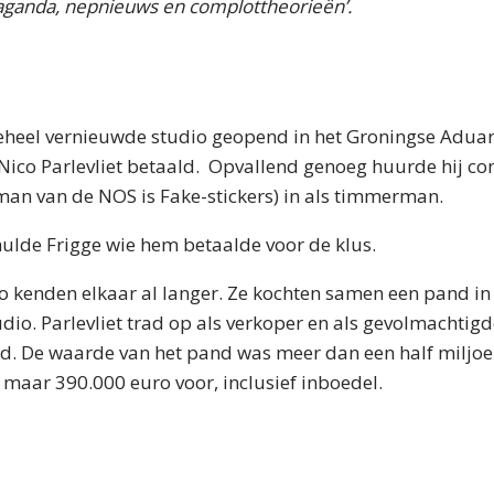
aganda, nepnieuws en complottheorieën’.
eheel vernieuwde studio geopend in het Groningse Aduar
Nico Parlevliet betaald. Opvallend genoeg huurde hij c
man van de NOS is Fake-stickers) in als timmerman.
hulde Frigge wie hem betaalde voor de klus.
o kenden elkaar al langer. Ze kochten samen een pand in
udio. Parlevliet trad op als verkoper en als gevolmachtig
d. De waarde van het pand was meer dan een half miljo
 maar 390.000 euro voor, inclusief inboedel.