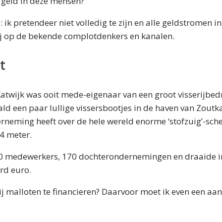
geld in deze mensen?
 ik pretendeer niet volledig te zijn en alle geldstromen i
mij op de bekende complotdenkers en kanalen.
t
Katwijk was ooit mede-eigenaar van een groot visserijbedri
ald een paar lullige vissersbootjes in de haven van Zout
erneming heeft over de hele wereld enorme ‘stofzuig’-sc
4 meter.
000 medewerkers, 170 dochterondernemingen en draaide i
rd euro.
ij malloten te financieren? Daarvoor moet ik even een aa