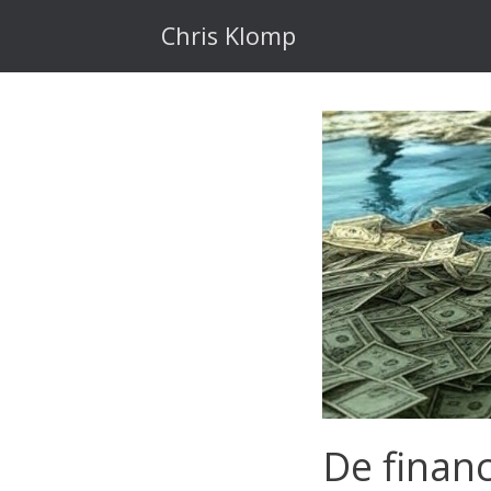
Ga
naar
Chris Klomp
de
inhoud
De finan