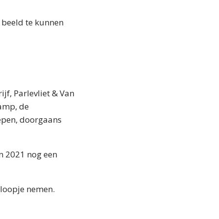
n beeld te kunnen
jf, Parlevliet & Van
kamp, de
hepen, doorgaans
n 2021 nog een
nloopje nemen.