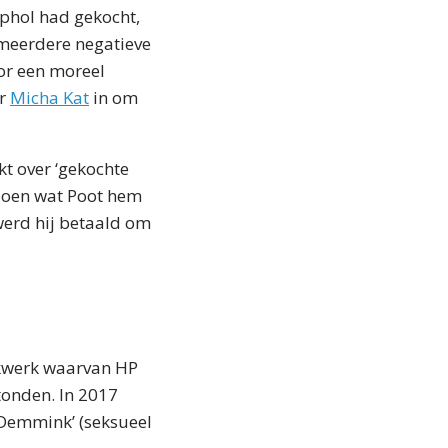
phol had gekocht,
 meerdere negatieve
oor een moreel
er
Micha Kat
in om
t over ‘gekochte
 doen wat Poot hem
 werd hij betaald om
oekwerk waarvan HP
stonden. In 2017
 Demmink’ (seksueel