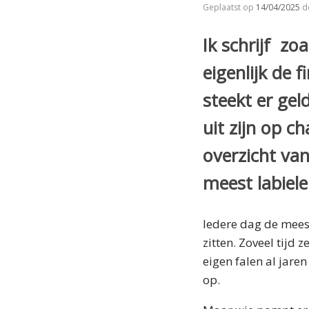
Geplaatst op
14/04/2025
d
Ik schrijf zo
eigenlijk de
steekt er gel
uit zijn op c
overzicht va
meest labiel
Iedere dag de meest
zitten. Zoveel tijd
eigen falen al jaren
op.