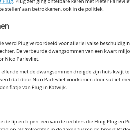
g Plug
. Plug zelf ging ontelbare keren met Pieter Parlevl
e stellen’ aan betrokkenen, ook in de politiek.
en
e werd Plug veroordeeld voor allerlei valse beschuldigi
n rechter. De verbeurde dwangsommen van een kwart milj
 Nico Parlevliet.
e ellende met de dwangsommen dreigde zijn huis kwijt te
 werd dat door Nico Parlevliet voorkomen door subiet me
en flatje van Plug in Katwijk.
 de lijnen lopen: een van de rechters die Huig Plug en Pie
ad op als ‘rolrechter’ in de zaken tussen de broers Parlev