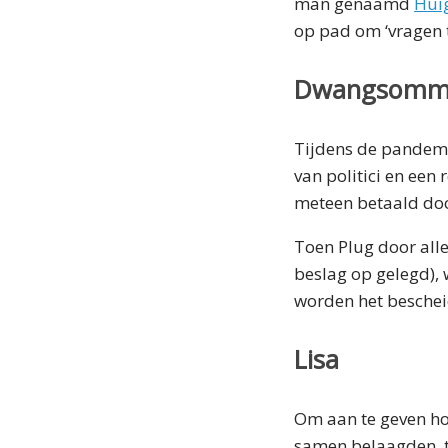
man genaamd
Hui
op pad om ‘vragen t
Dwangsomm
Tijdens de pandemi
van politici en ee
meteen betaald door
Toen Plug door all
beslag op gelegd),
worden het bescheid
Lisa
Om aan te geven hoe
samen belaagden, tr