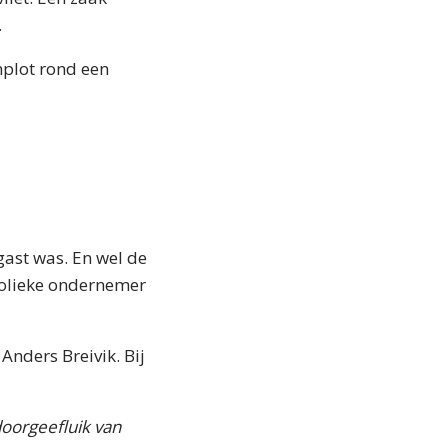
.
mplot rond een
gast was. En wel de
holieke ondernemer
Anders Breivik. Bij
doorgeefluik van