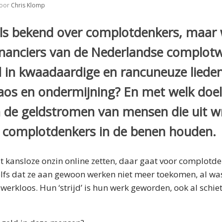
oor
Chris Klomp
als bekend over complotdenkers, maar w
 financiers van de Nederlandse complot
d in kwaadaardige en rancuneuze lieden
haos en ondermijning? En met welk doe
n de geldstromen van mensen die uit w
e complotdenkers in de benen houden.
 kansloze onzin online zetten, daar gaat voor complotden
 zelfs dat ze aan gewoon werken niet meer toekomen, al wa
 werkloos. Hun ‘strijd’ is hun werk geworden, ook al schie