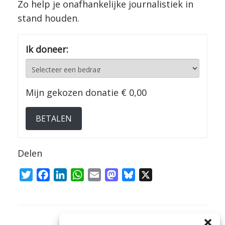
Zo help je onafhankelijke journalistiek in
stand houden.
Ik doneer:
Mijn gekozen donatie
€ 0,00
BETALEN
Delen
T
F
L
W
E
M
B
X
w
a
i
h
m
a
l
i
c
n
a
a
s
u
t
e
k
t
i
t
e
Bericht navigatie