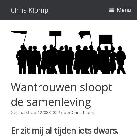
Ga
naar
Chris Klomp
Menu
de
inhoud
Wantrouwen sloopt
de samenleving
Geplaatst op
12/08/2022
door
Chris Klomp
Er zit mij al tijden iets dwars.