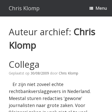
Ga
naar
Chris Klomp
Menu
de
inhoud
Auteur archief:
Chris
Klomp
Collega
Geplaatst op
30/08/2009
door
Chris Klomp
Er zijn niet zoveel echte
rechtbankverslaggevers in Nederland.
Meestal sturen redacties ‘gewone’
journalisten naar grote zaken. Voor