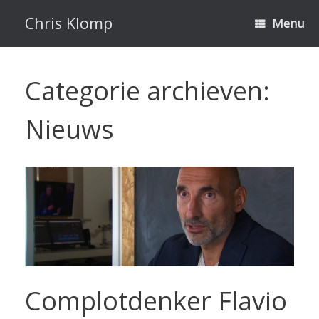
Ga
naar
Chris Klomp
Menu
de
inhoud
Categorie archieven:
Nieuws
Complotdenker Flavio