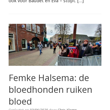
ook voor Baudet en Eva – stopt. […]
Femke Halsema: de
bloedhonden ruiken
bloed
Geplaatst op
03/06/2020
door
Chris Klomp