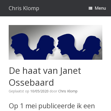
Ga
naar
Chris Klomp
Menu
de
inhoud
De haat van Janet
Ossebaard
Geplaatst op
10/05/2020
door
Chris Klomp
Op 1 mei publiceerde ik een