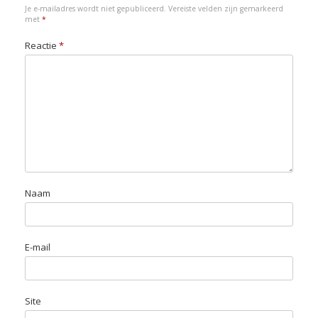
Je e-mailadres wordt niet gepubliceerd.
Vereiste velden zijn gemarkeerd
k
n
p
n
met
*
Reactie
*
Naam
E-mail
Site