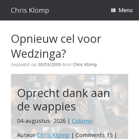
Ga
naar
Chris Klomp
Menu
de
inhoud
Opnieuw cel voor
Wedzinga?
Geplaatst op
30/03/2009
door
Chris Klomp
Oprecht dank aan
de wappies
04-augustus- 2026 |
Column
Auteur
Chris Klomp
| Comments 15 |