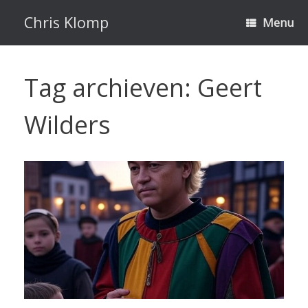
Ga
naar
Chris Klomp
Menu
de
inhoud
Tag archieven:
Geert
Wilders