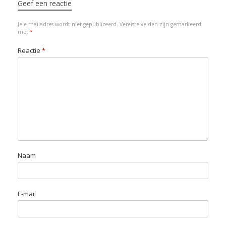
e
o
d
A
d
k
Geef een reactie
r
o
I
p
o
y
Je e-mailadres wordt niet gepubliceerd.
Vereiste velden zijn gemarkeerd
k
n
p
n
met
*
Reactie
*
Naam
E-mail