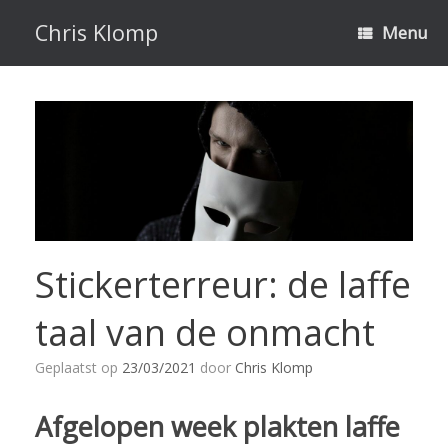
Ga
naar
Chris Klomp
Menu
de
inhoud
Stickerterreur: de laffe
taal van de onmacht
Geplaatst op
23/03/2021
door
Chris Klomp
Afgelopen week plakten laffe