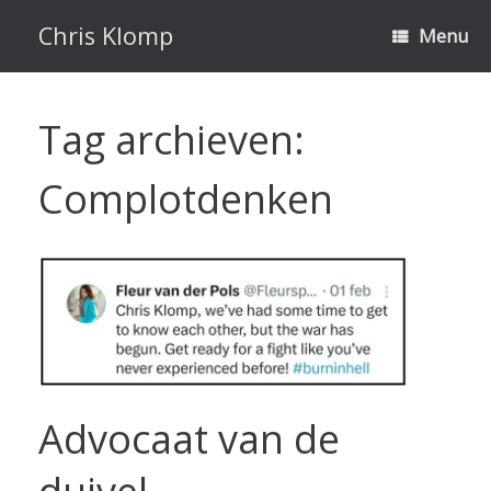
Ga
naar
Chris Klomp
Menu
de
inhoud
Tag archieven:
Complotdenken
Advocaat van de