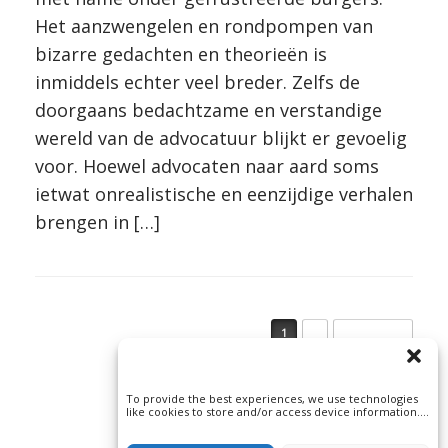
Het aanzwengelen en rondpompen van
bizarre gedachten en theorieën is
inmiddels echter veel breder. Zelfs de
doorgaans bedachtzame en verstandige
wereld van de advocatuur blijkt er gevoelig
voor. Hoewel advocaten naar aard soms
ietwat onrealistische en eenzijdige verhalen
brengen in […]
Bericht navigatie
1
2
Volgende »
To provide the best experiences, we use technologies
like cookies to store and/or access device information.
Consenting to these technologies will allow us to
process data such as browsing behavior or unique IDs