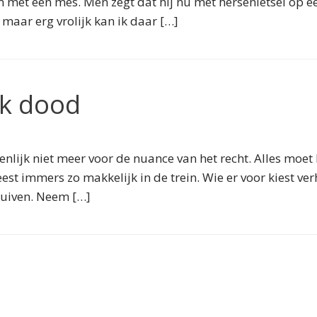
met een mes. Men zegt dat hij nu met hersenletsel op een 
, maar erg vrolijk kan ik daar […]
uk dood
nlijk niet meer voor de nuance van het recht. Alles moet 
eest immers zo makkelijk in de trein. Wie er voor kiest ve
huiven. Neem […]