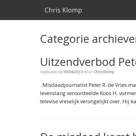
Ga
naar
Chris Klomp
de
inhoud
Categorie archiev
Uitzendverbod Pete
Geplaatst op
09/04/2010
door
Chris Klomp
Misdaadjournalist Peter R. de Vries mag 
levenslang veroordeelde Koos H. vormen 
televise vreselijk verongelijkt over. H